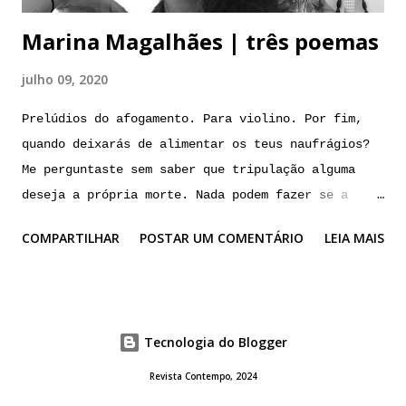
corta o ar um segredo que carrega em si urgência.
Marina Magalhães | três poemas
mas cuidado. o momento é de s...
julho 09, 2020
Prelúdios do afogamento. Para violino. Por fim,
quando deixarás de alimentar os teus naufrágios?
Me perguntaste sem saber que tripulação alguma
deseja a própria morte. Nada podem fazer se a
carcaça, já tão cheia de buracos, continua
COMPARTILHAR
POSTAR UM COMENTÁRIO
LEIA MAIS
sempre a afundar. A
marcha fúnebre faz
glub. glub.
g l u
Tecnologia do Blogger
b. *********** Amor de prateleira Os
dias vêm sobrando, transbordadas as horas pelo
Revista Contempo, 2024
vidro. Tempo deixado em conserva é salgado demais