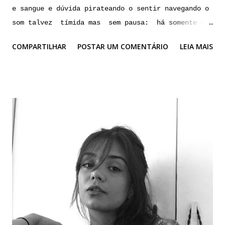
e sangue e dúvida pirateando o sentir navegando o
som talvez tímida mas sem pausa: há somente o
instante, janela para o outro, e seu corpo, a
COMPARTILHAR
POSTAR UM COMENTÁRIO
LEIA MAIS
jogar-se *** tussígeno um dia, trombetas soarão
anunciando que é chegado o fim e que não há mais
solidão ou pelo menos que há algo novo para nos
infernizar até lá, é esse fardo - grito sem dono,
carro, cubos de luz altos pessoas trancadas olho
que vê sem ler nada mão cheia sem ter palma
morte na capital no interior não sei te dizer
quando penso me engasgo prefiro a violência que
não olho se olho não guardo olha aí já quero
tossir - o mundo todo entalado deus um dia engole
esse nó que sou em sua garganta divinal até lá, é
mais do mesmo esse fardo *** toalha embaixo do
corpo que é para não molhar o assento do carro